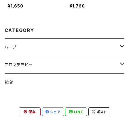
¥1,650
¥1,760
CATEGORY
ハーブ
オリジナルブレンドハーブティー
アロマテラピー
シングルハーブティー
アロマストーン
雑貨
その他
アロマワックスバー
保存
シェア
LINE
ポスト
精油